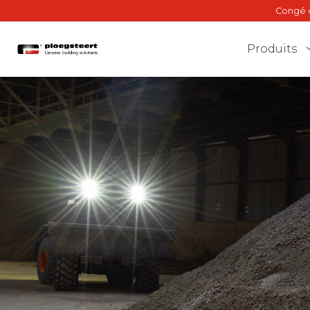
Congé d
Produits
Brique de façade
Mur intérieur
Plancher porteur
BriQ