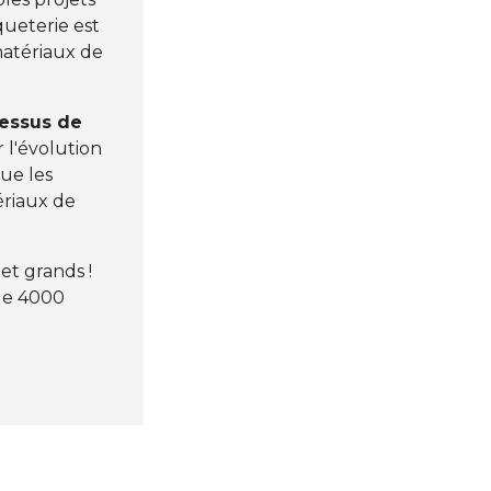
queterie est
matériaux de
essus de
r l'évolution
que les
ériaux de
et grands !
 de 4000