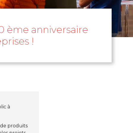
00 ème anniversaire
prises !
lic à
 de produits
les projets