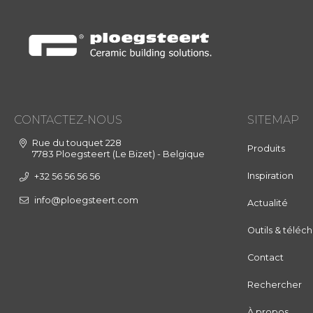
CONTACTEZ-NOUS
SITEMAP
Rue du touquet 228
Produits
7783 Ploegsteert (Le Bizet) - Belgique
Inspiration
+32 56 56 56 56
info@ploegsteert.com
Actualité
Outils & télé
Contact
Rechercher
À propos