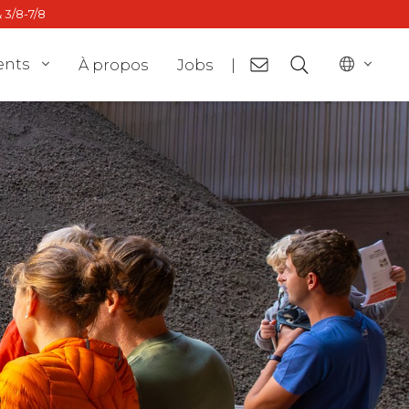
 3/8-7/8
ents
À propos
Jobs
|
or
BE - nl
ct