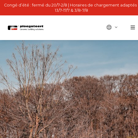
Congé d’été : fermé du 20/7-2/8 | Horaires de chargement adaptés 
13/7-17/7 & 3/8-7/8
BE - nl