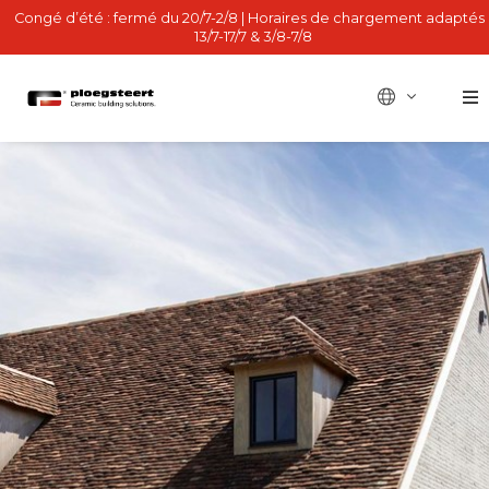
Congé d’été : fermé du 20/7-2/8 | Horaires de chargement adaptés 
13/7-17/7 & 3/8-7/8
BE - nl