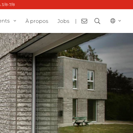
 3/8-7/8
ents
À propos
Jobs
|
or
BE - nl
ct