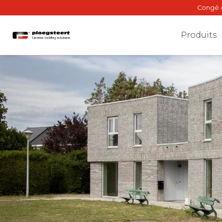
Congé d
Produits
Brique de façade
Mur intérieur
Plancher porteur
BriQ