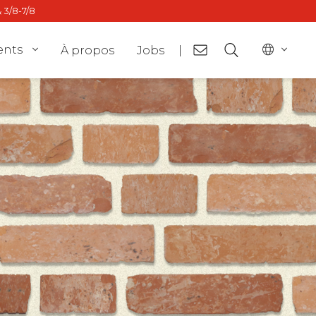
 3/8-7/8
ents
À propos
Jobs
|
or
BE - nl
ct