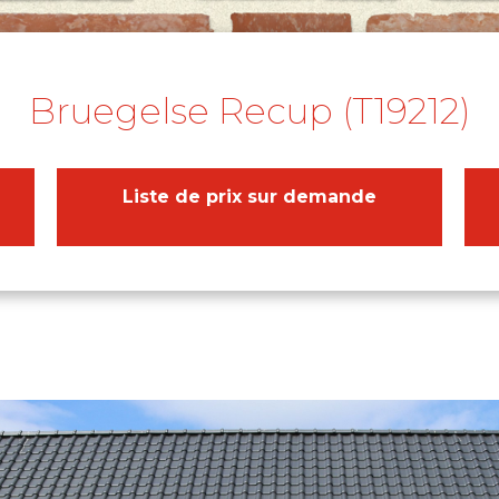
Bruegelse Recup (T19212)
Liste de prix sur demande