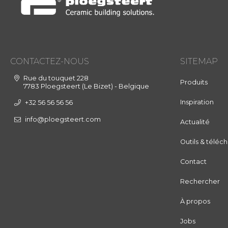
CONTACTEZ-NOUS
SITEMAP
Rue du touquet 228
Produits
7783 Ploegsteert (Le Bizet) - Belgique
Inspiration
+32 56 56 56 56
info@ploegsteert.com
Actualité
Outils & télé
Contact
Rechercher
À propos
Jobs