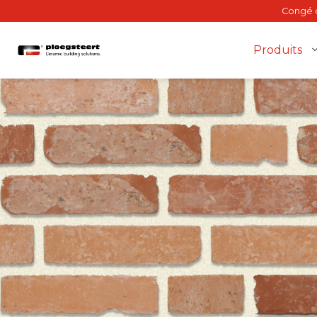
Congé d
Produits
Brique de façade
Mur intérieur
Plancher porteur
BriQ