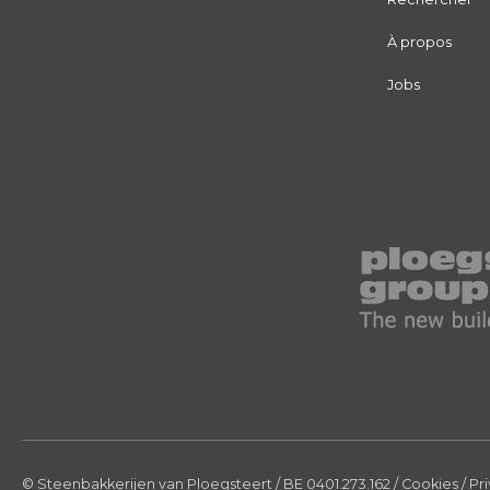
À propos
Jobs
© Steenbakkerijen van Ploegsteert
/ BE 0401.273.162
/
Cookies
/
Pr