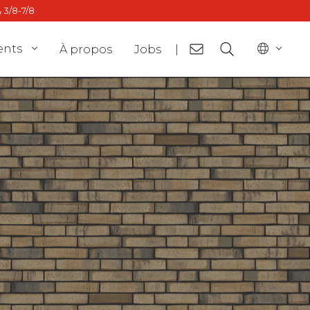
 3/8-7/8
ents
À propos
Jobs
|
or
BE - nl
ct