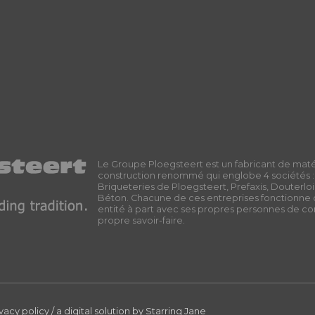
Le Groupe Ploegsteert est un fabricant de mat
construction renommé qui englobe 4 sociétés :
Briqueteries de Ploegsteert, Prefaxis, Douterl
Béton. Chacune de ces entreprises fonctionn
entité à part avec ses propres personnes de co
propre savoir-faire.
ivacy policy
/
a digital solution by
Starring Jane