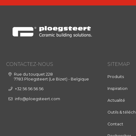
CONTACTEZ-NOUS
SITEMAP
Rue du touquet 228
Produits
7783 Ploegsteert (Le Bizet) - Belgique
Inspiration
+32 56 56 56 56
info@ploegsteert.com
Actualité
Outils & télé
Contact
Rechercher