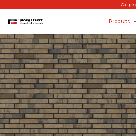
Congé d
Produits
Brique de façade
Mur intérieur
Plancher porteur
BriQ