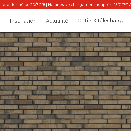
’été : fermé du 20/7-2/8 | Horaires de chargement adaptés : 13/7-17/7 &
Outils & téléchargem
Inspiration
Actualité
Dealer locat
Stalton Dire