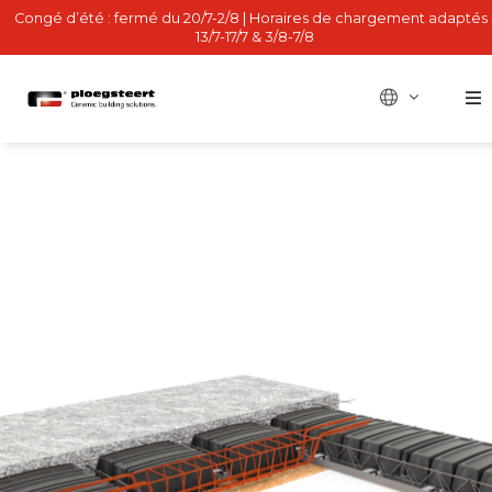
Congé d’été : fermé du 20/7-2/8 | Horaires de chargement adaptés 
13/7-17/7 & 3/8-7/8
BE - nl