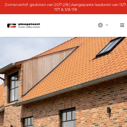
Zomerverlof: gesloten van 20/7-2/8 | Aangepaste laaduren van 13/7-
17/7 & 3/8-7/8
BE - fr