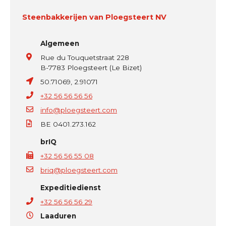
Steenbakkerijen van Ploegsteert NV
Algemeen
Rue du Touquetstraat 228
B-7783 Ploegsteert (Le Bizet)
50.71069, 2.91071
+32 56 56 56 56
info@ploegsteert.com
BE 0401.273.162
brIQ
+32 56 56 55 08
briq@ploegsteert.com
Expeditiedienst
+32 56 56 56 29
Laaduren