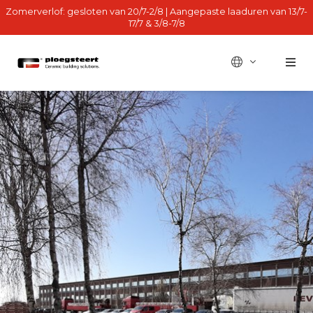
Zomerverlof: gesloten van 20/7-2/8 | Aangepaste laaduren van 13/7-
17/7 & 3/8-7/8
BE - fr