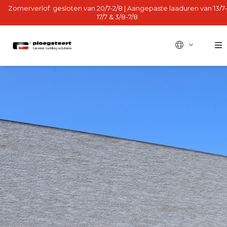
Zomerverlof: gesloten van 20/7-2/8 | Aangepaste laaduren van 13/7-
17/7 & 3/8-7/8
BE - fr