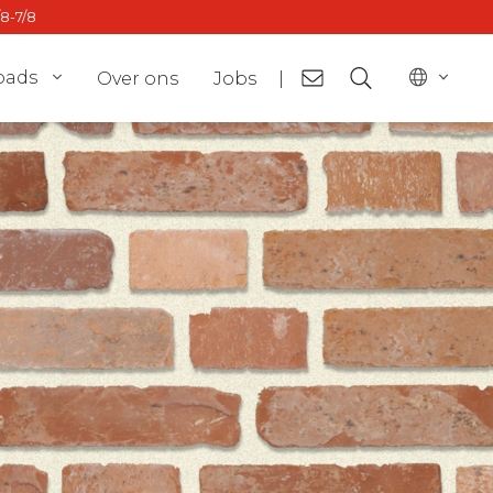
/8-7/8
oads
Over ons
Jobs
|
or
BE - fr
ct