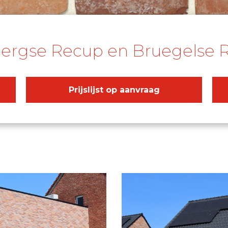
Bergse Recup en Bruegelse 
Prijslijst op aanvraag