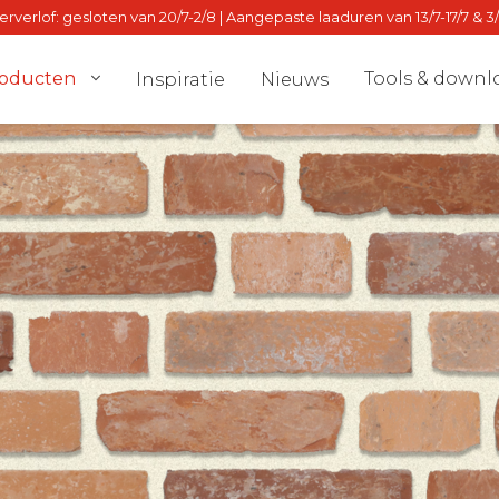
verlof: gesloten van 20/7-2/8 | Aangepaste laaduren van 13/7-17/7 & 3
oducten
Tools & downl
Inspiratie
Nieuws
el
Dealer locat
nmuur
Stalton Dire
lven
dvies