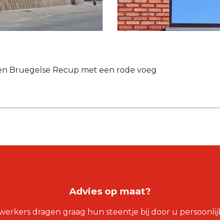
 en Bruegelse Recup met een rode voeg
Advies op maat?
kers dragen graag hun steentje bij door u persoonlijk 