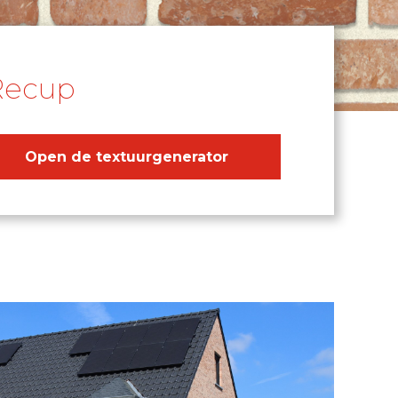
Recup
Open de textuurgenerator