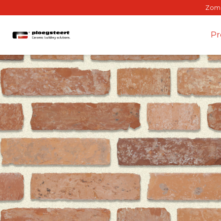
Zomer
Pr
Gev
Binne
Gewe
BrIQ-a