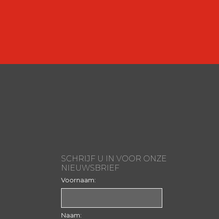
SCHRIJF U IN VOOR ONZE
NIEUWSBRIEF
Voornaam:
Naam: