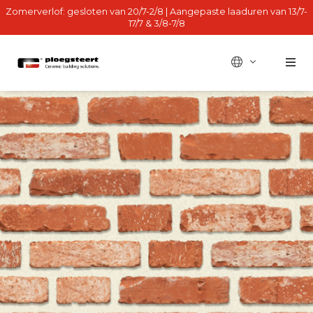
Zomerverlof: gesloten van 20/7-2/8 | Aangepaste laaduren van 13/7-
17/7 & 3/8-7/8
BE - fr