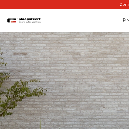
Zomer
Pr
Gev
Binne
Gewe
BrIQ-a