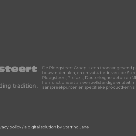
De Ploegsteert Groep is een toonaangevend p
bouwmaterialen, en omvat 4 bedrijven: de Ste
Ploegsteert, Prefaxis, Douterloigne beton en M
hen functioneert als een zelfstandige entiteit 
aanspreekpunten en specifieke productkennis.
ivacy policy
/
a digital solution by
Starring Jane