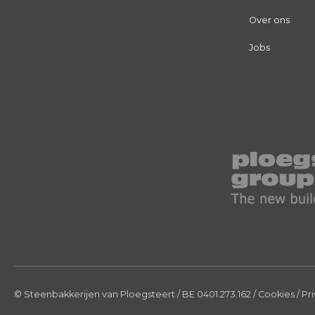
Over ons
Jobs
© Steenbakkerijen van Ploegsteert
/ BE 0401.273.162
/
Cookies
/
Pr