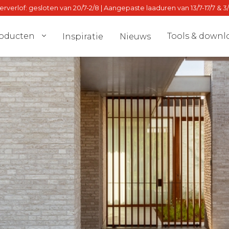
verlof: gesloten van 20/7-2/8 | Aangepaste laaduren van 13/7-17/7 & 3
oducten
Tools & downl
Inspiratie
Nieuws
el
Dealer locat
nmuur
Stalton Dire
lven
dvies