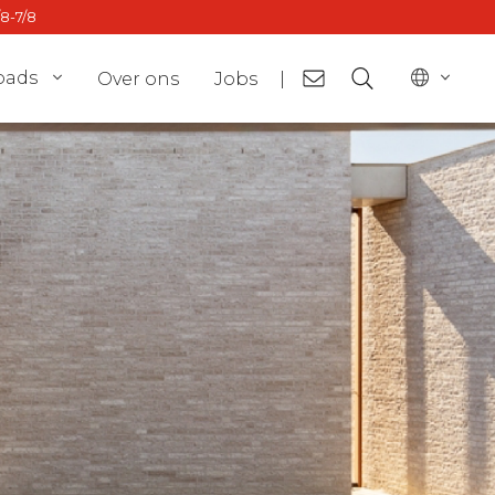
/8-7/8
oads
Over ons
Jobs
|
or
BE - fr
ct