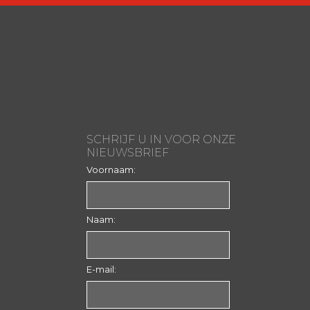
SCHRIJF U IN VOOR ONZE
NIEUWSBRIEF
Voornaam:
Naam:
E-mail: