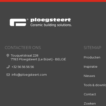
CONTACTEER ONS
SITEMAP
Touquetstraat 228
Producten
7783 Ploegsteert (Le Bizet) - BELGIË
Inspiratie
+32 56 56 56 56
info@ploegsteert.com
Nieuws
Tools & downl
Contact
Zoeken