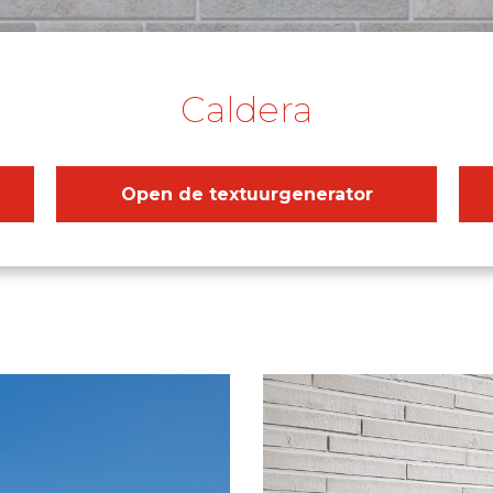
Caldera
Open de textuurgenerator