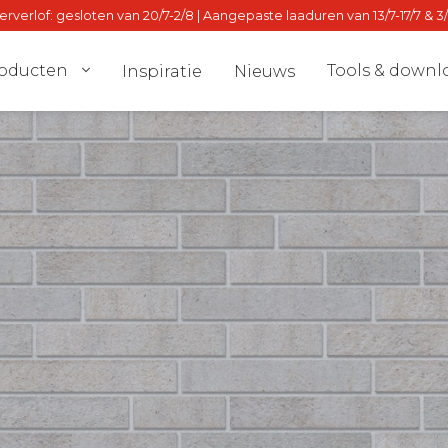
verlof: gesloten van 20/7-2/8 | Aangepaste laaduren van 13/7-17/7 & 3
oducten
Tools & downl
Inspiratie
Nieuws
el
Dealer locat
nmuur
Stalton Dire
lven
dvies