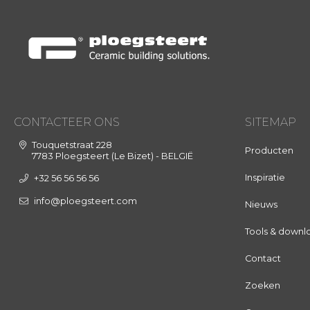
CONTACTEER ONS
SITEMAP
Touquetstraat 228
Producten
7783 Ploegsteert (Le Bizet) - BELGIË
Inspiratie
+32 56 56 56 56
info@ploegsteert.com
Nieuws
Tools & downl
Contact
Zoeken