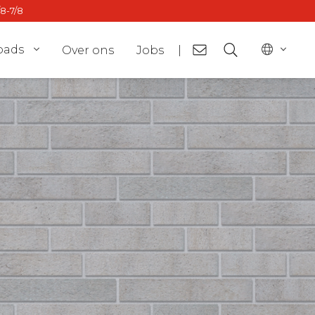
/8-7/8
oads
Over ons
Jobs
|
or
BE - fr
ct