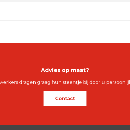
Advies op maat?
kers dragen graag hun steentje bij door u persoonlijk 
Contact