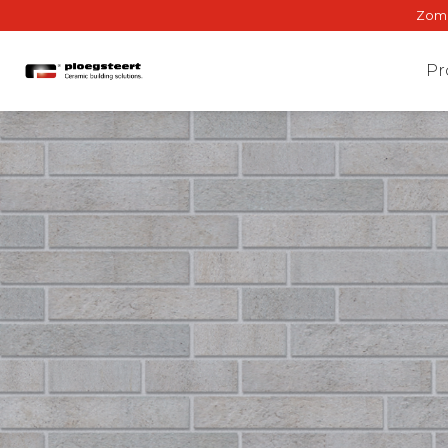
Zomer
Pr
Gev
Binne
Gewe
BrIQ-a