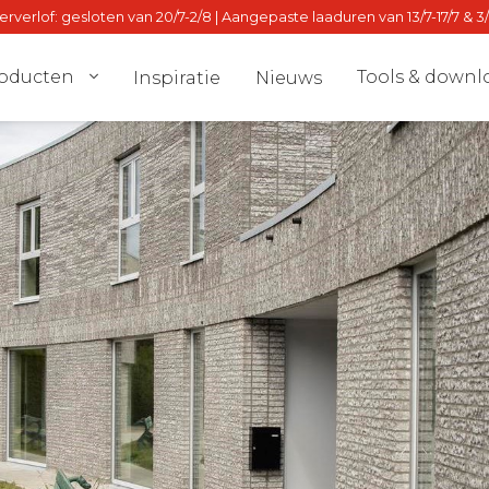
verlof: gesloten van 20/7-2/8 | Aangepaste laaduren van 13/7-17/7 & 3
oducten
Tools & downl
Inspiratie
Nieuws
el
Dealer locat
nmuur
Stalton Dire
lven
dvies