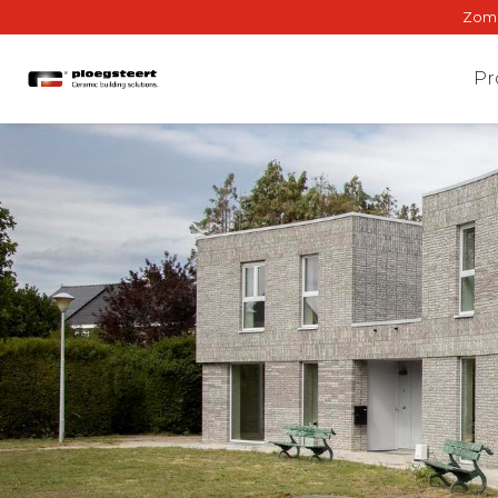
Zomer
Pr
Gev
Binne
Gewe
BrIQ-a