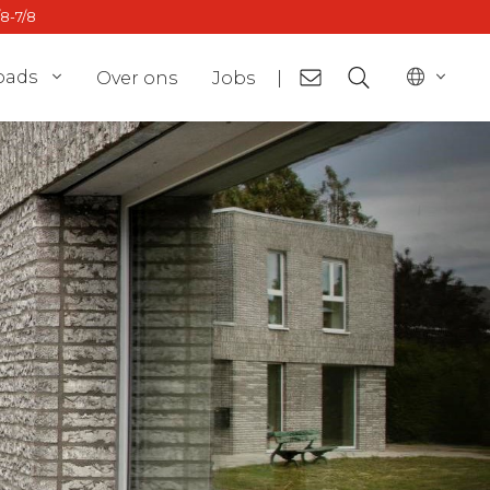
/8-7/8
oads
Over ons
Jobs
|
or
BE - fr
ct