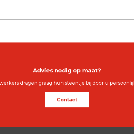
Advies nodig op maat?
rkers dragen graag hun steentje bij door u persoonlijk 
Contact