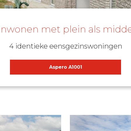
wonen met plein als midd
4 identieke eensgezinswoningen
Aspero A1001