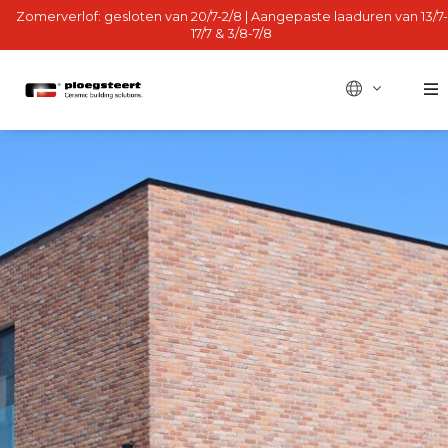
Zomerverlof: gesloten van 20/7-2/8 | Aangepaste laaduren van 13/7-
17/7 & 3/8-7/8
BE - fr