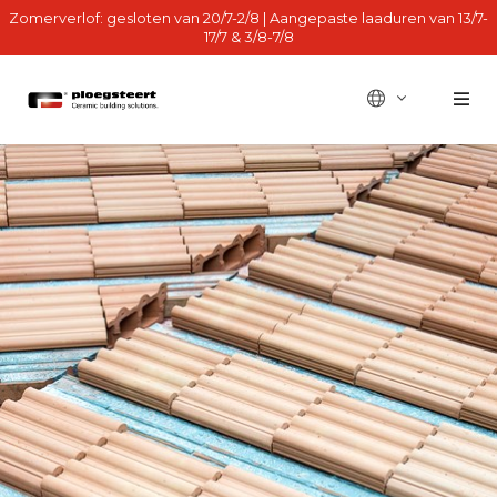
Zomerverlof: gesloten van 20/7-2/8 | Aangepaste laaduren van 13/7-
17/7 & 3/8-7/8
BE - fr