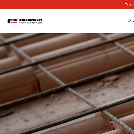
Zomer
Pr
Gev
Binne
Gewe
BrIQ-a