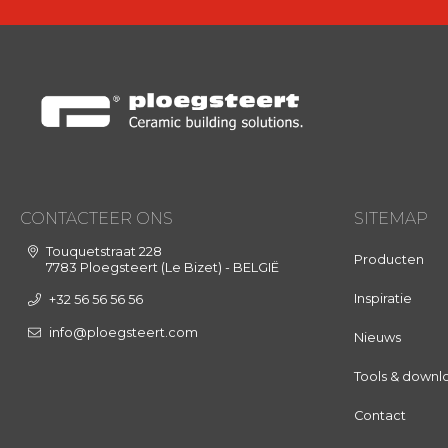
CONTACTEER ONS
SITEMAP
Touquetstraat 228
Producten
7783 Ploegsteert (Le Bizet) - BELGIË
Inspiratie
+32 56 56 56 56
info@ploegsteert.com
Nieuws
Tools & downl
Contact