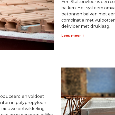
Een Staltonvloer is een c
balken. Het systeem omv
betonnen balken met een
combinatie met vulpotte
dekvloer met druklaag.
Lees meer
produceerd en voldoet
nten in polypropyleen
 nieuwe ontwikkeling
 van onze oorspronkelijke