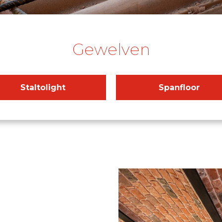
Gewelven
Staltolight
Spanfloor