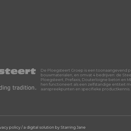
De Ploegsteert Groep is een toonaangevend p
bouwmaterialen, en omvat 4 bedrijven: de Ste
Ploegsteert, Prefaxis, Douterloigne beton en M
hen functioneert als een zelfstandige entiteit 
aanspreekpunten en specifieke productkennis.
ivacy policy
/
a digital solution by
Starring Jane