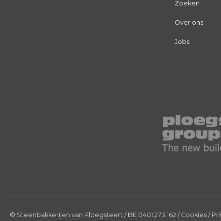
Zoeken
Over ons
Jobs
© Steenbakkerijen van Ploegsteert
/ BE 0401.273.162
/
Cookies
/
Pr